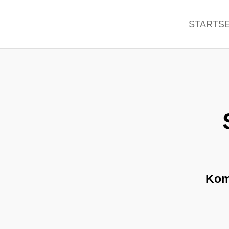
/* Mobiles Menür ausklappbar */
STARTSE
Kom